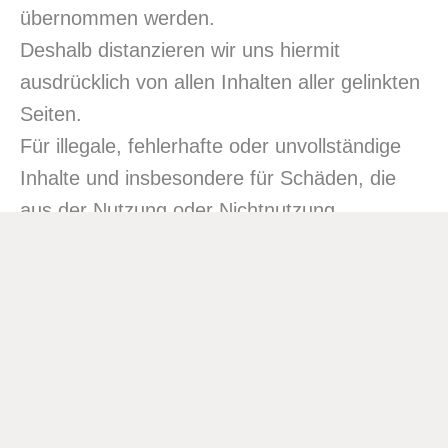
übernommen werden.
Deshalb distanzieren wir uns hiermit
ausdrücklich von allen Inhalten aller gelinkten
Seiten.
Für illegale, fehlerhafte oder unvollständige
Inhalte und insbesondere für Schäden, die
aus der Nutzung oder Nichtnutzung
solcherart dargebotener Informationen
entstehen, haftet allein der Anbieter der Seite,
auf welche verwiesen wurde, nicht derjenige,
der über Links auf die jeweilige
Veröffentlichung lediglich verweist.